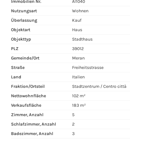
Immobilien Nr.
AI1040
Nutzungsart
Wohnen
Überlassung
Kauf
Objektart
Haus
Objekttyp
Stadthaus
PLZ
39012
Gemeinde/Ort
Meran
Straße
Freiheitsstrasse
Land
Italien
Fraktion/Ortsteil
Stadtzentrum / Centro città
Nettowohnfläche
102 m²
Verkaufsfläche
183 m²
Zimmer, Anzahl
5
Schlafzimmer, Anzahl
2
Badezimmer, Anzahl
3