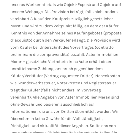
unseres Werbematerials wie Objekt-Exposé und Objekte auf
unserer Webpage. Die Provision beträgt, falls nicht anders
vereinbart 3 % auf den Kaufpreis zuzüglich gesetzlicher
Mwst. und wird zu dem Zeitpunkt fällig, an dem der Käufer
Kenntnis von der Annahme seines Kaufangebotes (proposta
d‘ acquisto) durch den Verkäufer erlangt. Die Provision wird
vom Käufer bei Unterschrift des Vorvertrages (contratto
preliminare die compravendita) bezahlt. Aster Immobilien
Meran – gesetzliche Vertreterin Irene Aster erhält einen
unmittelbaren Zahlungsanspruch gegenüber dem
Käufer/Verkäufer (Vertrag zugunsten Dritter). Nebenkosten
wie Grunderwerbssteuer, Notarkosten und Registersteuer
trägt der Käufer (falls nicht anders im Vorvertrag
vereinbart). Alle Angaben von Aster Immobilien Meran sind
ohne Gewähr und basieren ausschließlich auf
Informationen, die uns von Dritten übermittelt wurden. Wir
übernehmen keine Gewähr für die Vollständigkeit,
Richtigkeit und Aktualität dieser Angaben. Sollte das von
uns nachgewiesene Objekt bereits bekannt sein, teilen Sie