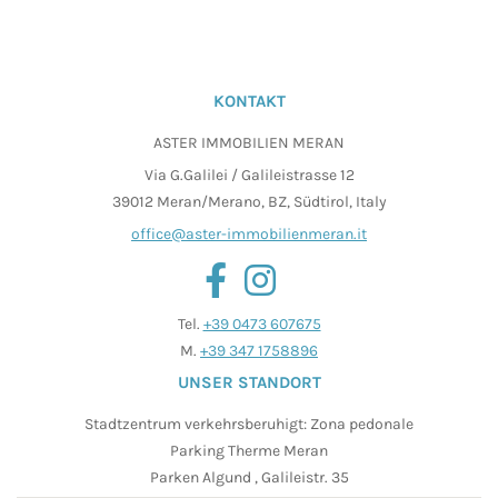
KONTAKT
ASTER IMMOBILIEN MERAN
Via G.Galilei / Galileistrasse 12
39012 Meran/Merano, BZ, Südtirol, Italy
office@aster-immobilienmeran.it
Tel.
+39 0473 607675
M.
+39 347 1758896
UNSER STANDORT
Stadtzentrum verkehrsberuhigt: Zona pedonale
Parking Therme Meran
Parken Algund , Galileistr. 35