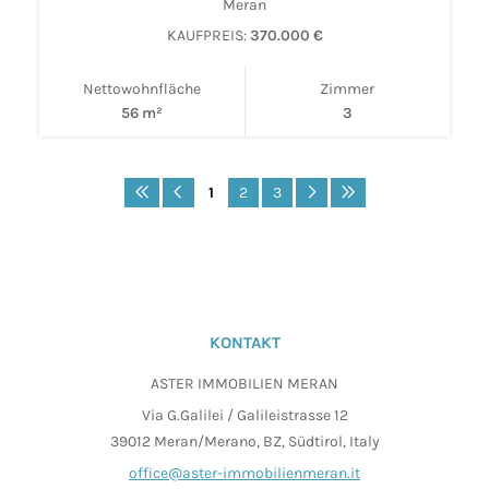
Meran
KAUFPREIS:
370.000 €
Nettowohnfläche
Zimmer
56 m²
3
1
2
3
KONTAKT
ASTER IMMOBILIEN MERAN
Via G.Galilei / Galileistrasse 12
39012 Meran/Merano, BZ, Südtirol, Italy
office@aster-immobilienmeran.it