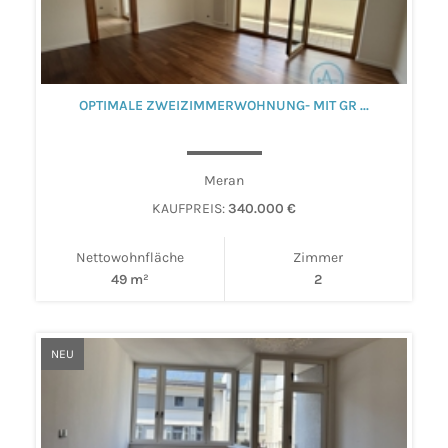
OPTIMALE ZWEIZIMMERWOHNUNG- MIT GR ...
Meran
KAUFPREIS:
340.000 €
Nettowohnfläche
Zimmer
49 m²
2
NEU