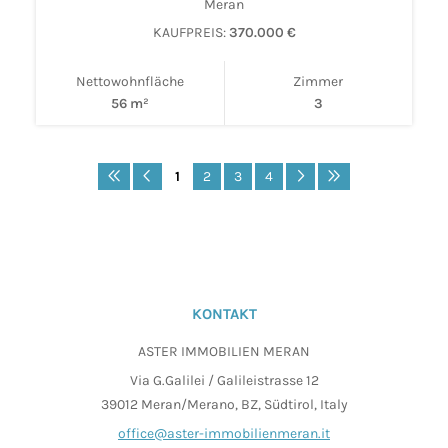
Meran
KAUFPREIS:
370.000 €
Nettowohnfläche
Zimmer
56 m²
3
1
2
3
4
KONTAKT
ASTER IMMOBILIEN MERAN
Via G.Galilei / Galileistrasse 12
39012 Meran/Merano, BZ, Südtirol, Italy
office@aster-immobilienmeran.it