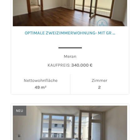
OPTIMALE ZWEIZIMMERWOHNUNG- MIT GR ...
Meran
KAUFPREIS:
340.000 €
Nettowohnfläche
Zimmer
49 m²
2
NEU